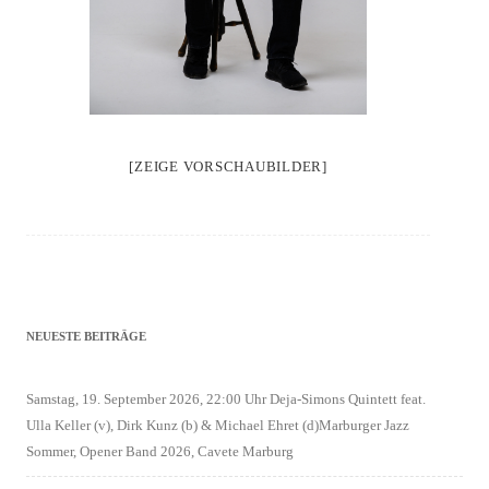
[ZEIGE VORSCHAUBILDER]
NEUESTE BEITRÄGE
Samstag, 19. September 2026, 22:00 Uhr Deja-Simons Quintett feat.
Ulla Keller (v), Dirk Kunz (b) & Michael Ehret (d)Marburger Jazz
Sommer, Opener Band 2026, Cavete Marburg